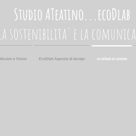
Studio ATeatino...ecoDlab
la sostenibilita' e la comunica
Mission e Vision
EcoDlab Agenzia di design
ecoDlab in azione