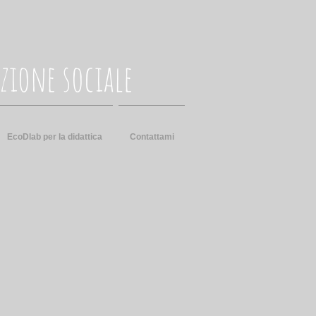
zione sociale
EcoDlab per la didattica
Contattami