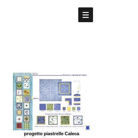
Studio ATeatino...ecoDlab
design per la sostenibilita'
e la comunicazione sociale
progetto piastrelle Caleca