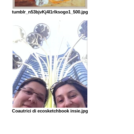
tumblr_n53bjvKj4I1rlksogo1_500.jpg
Coautrici di ecosketchbook insie.jpg