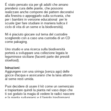
É stato pensato sia per gli adulti che amano
prendersi cura delle piante, che possono
realizzare anche comporre dei pattern decorativi
alla finestra o appoggiarlo sulla scrivania, che
per i bambini in versione educational per le
scuole (per fare studiare in maniera ludica il
ciclo di vita di un seme e la biodiversità).
Mi è piaciuto giocare sul tema del custodire
scegliendo con a caso una custodia di un CD
come pakaging.
Uno studio e una ricerca sulla biodiversità
porterà a sviluppare una collezione legata le
leguminose siciliane (facenti parte dei presidi
slowfood).
Istruzioni
:
Aggiungere con una siringa (senza ago) delle
gocce d'acqua e assicurarsi che la lana attorno
al seme resti umida.
Puoi decidere di usare il kit come un semenzaio
e trapiantare quindi la pianta nel vaso dopo che
ti sei goduto la magia di vedere le radici nascere
e la pianta svilupparsi e il fagiolo trasformarsi.
Attualmente in vendita
SU ETSY