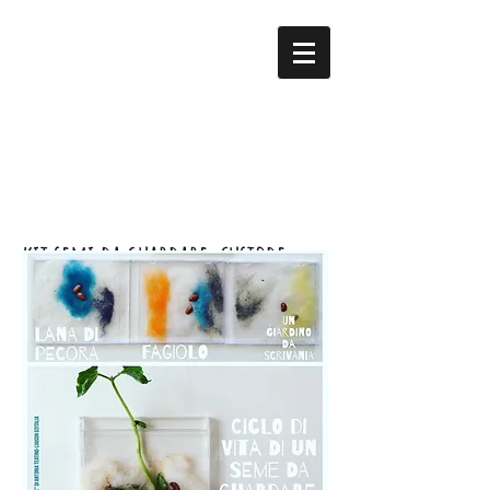
Studio ATeatino...ecoDlab
design per la sostenibilita'
e la comunicazione sociale
kit semi da guardare, custode
della biodiveristà