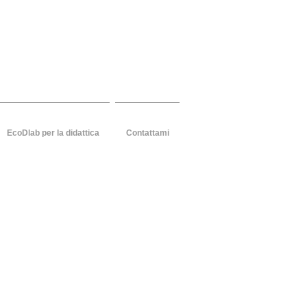
zione sociale
EcoDlab per la didattica
Contattami