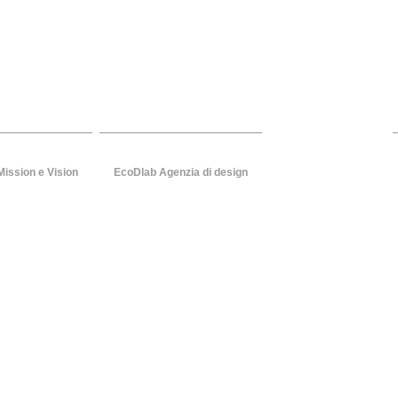
Studio ATeatino...ecoDlab
la sostenibilita' e la comunica
Mission e Vision
EcoDlab Agenzia di design
ecoDlab in azione