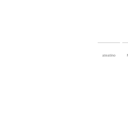
design per 
ateatino