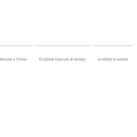
Studio ATeatino...ecoDlab
la sostenibilita' e la comunica
Mission e Vision
EcoDlab Agenzia di design
ecoDlab in azione