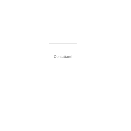
zione sociale
EcoDlab per la didattica
Contattami