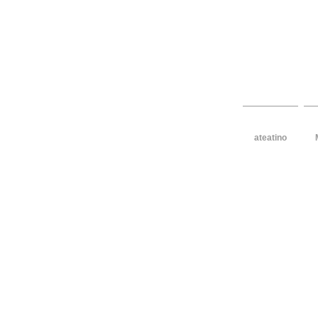
design per 
ateatino