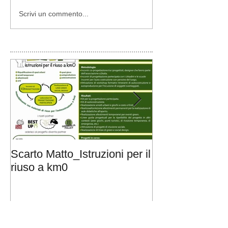
Scrivi un commento...
Scarto Matto_Istruzioni per il
KITé EcoMerch
riuso a km0
Solidale