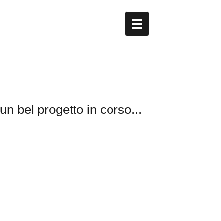
Studio ATeatino...ecoDlab
design per la sostenibilita'
e la comunicazione sociale
un bel progetto in corso...