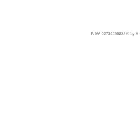
P. IVA 02734490838I© by An