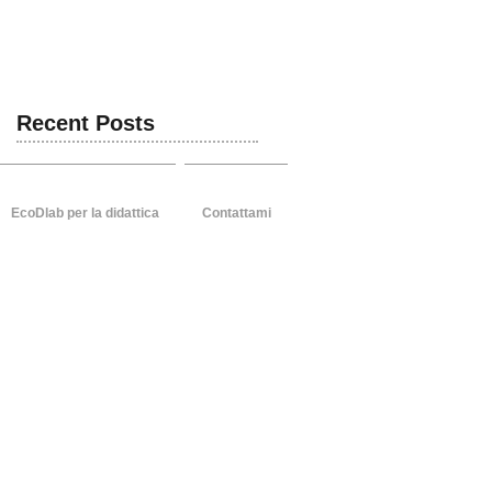
zione sociale
Recent Posts
EcoDlab per la didattica
Contattami