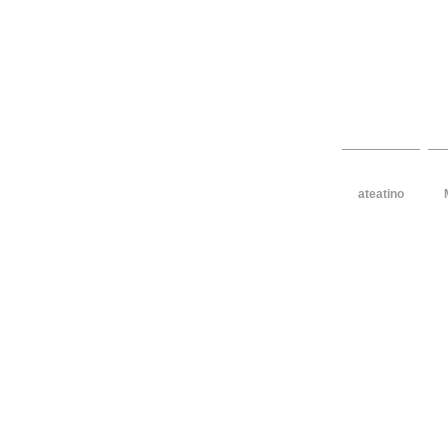
design per 
ateatino