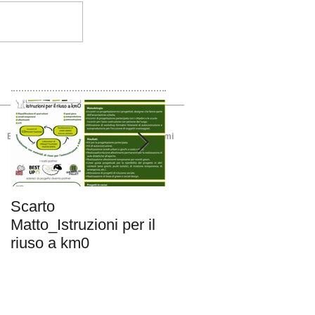
zione sociale
EcoDlab per la didattica
Contattami
Scarto
KITé
Matto_Istruzioni per il
EcoMerchandising
riuso a km0
Solidale