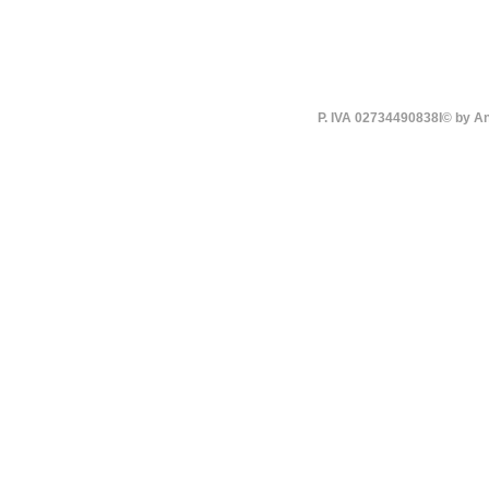
P. IVA 02734490838I© by An