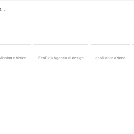
Studio ATeatino...ecoDlab
...
la sostenibilita' e la comunica
Mission e Vision
EcoDlab Agenzia di design
ecoDlab in azione